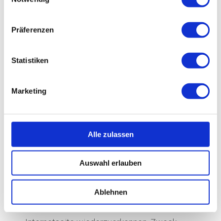
Ein bestimmter Internetbrowser kann über
die eindeutige Cookie-ID wiedererkannt und
Präferenzen
identifiziert werden.
Statistiken
Durch den Einsatz von Cookies kann die
Sven Müller Lifecoaching den Nutzern
Marketing
dieser Internetseite nutzerfreundlichere
Services bereitstellen, die ohne die Cookie-
Setzung nicht möglich wären.
Alle zulassen
Mittels eines Cookies können die
Informationen und Angebote auf unserer
Auswahl erlauben
Internetseite im Sinne des Benutzers
optimiert werden. Cookies ermöglichen uns,
Ablehnen
wie bereits erwähnt, die Benutzer unserer