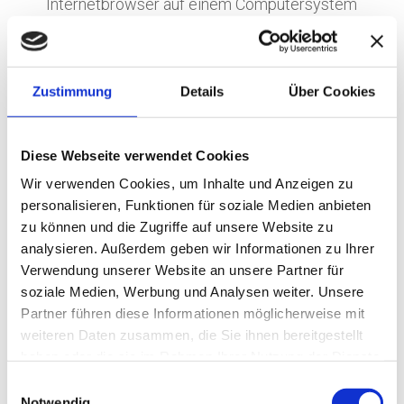
Internetbrowser auf einem Computersystem
abgelegt und gespeichert werden.
Zahlreiche Internetseiten und Server
Zustimmung
Details
Über Cookies
verwenden Cookies. Viele Cookies enthalten
eine sogenannte Cookie-ID. Eine Cookie-ID
ist eine eindeutige Kennung des Cookies. Sie
Diese Webseite verwendet Cookies
besteht aus einer Zeichenfolge, durch
Wir verwenden Cookies, um Inhalte und Anzeigen zu
personalisieren, Funktionen für soziale Medien anbieten
welche Internetseiten und Server dem
zu können und die Zugriffe auf unsere Website zu
konkreten Internetbrowser zugeordnet
analysieren. Außerdem geben wir Informationen zu Ihrer
werden können, in dem das Cookie
Verwendung unserer Website an unsere Partner für
gespeichert wurde. Dies ermöglicht es den
soziale Medien, Werbung und Analysen weiter. Unsere
Partner führen diese Informationen möglicherweise mit
besuchten Internetseiten und Servern, den
weiteren Daten zusammen, die Sie ihnen bereitgestellt
individuellen Browser der betroffenen
haben oder die sie im Rahmen Ihrer Nutzung der Dienste
Person von anderen Internetbrowsern, die
gesammelt haben.
Einwilligungsauswahl
andere Cookies enthalten, zu unterscheiden.
Notwendig