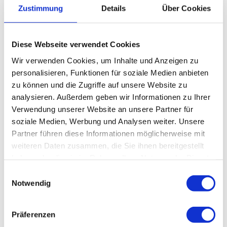
Zustimmung
Details
Über Cookies
Yoga Lorem ipsum
Diese Webseite verwendet Cookies
finibus aliquam non ultrices.
Wir verwenden Cookies, um Inhalte und Anzeigen zu
personalisieren, Funktionen für soziale Medien anbieten
Load more
zu können und die Zugriffe auf unsere Website zu
analysieren. Außerdem geben wir Informationen zu Ihrer
Contact me
Verwendung unserer Website an unsere Partner für
soziale Medien, Werbung und Analysen weiter. Unsere
Partner führen diese Informationen möglicherweise mit
weiteren Daten zusammen, die Sie ihnen bereitgestellt
Neueste Beiträge
haben oder die sie im Rahmen Ihrer Nutzung der Dienste
15 Fitness Fads That Do More Harm Than Good
gesammelt haben.
Einwilligungsauswahl
Looking back on 2018 + my goals for 2019
Notwendig
Tips for sharpness and mommy brain
Healthy tips when life is busy
Präferenzen