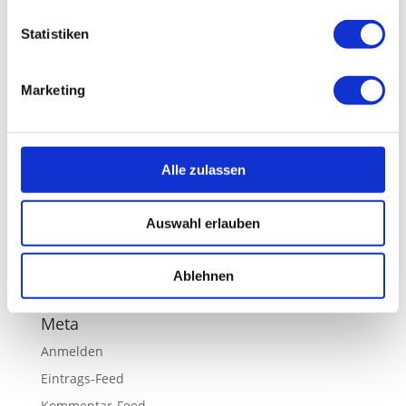
Neueste Kommentare
Statistiken
Agnus Stemple
zu
Heart Vitamins
Marketing
Archiv
Januar 2019
Kategorien
Alle zulassen
Fitness & Exercise
Health News
Auswahl erlauben
Health Tips
Ablehnen
Healthy Workplace
Meta
Anmelden
Eintrags-Feed
Kommentar-Feed