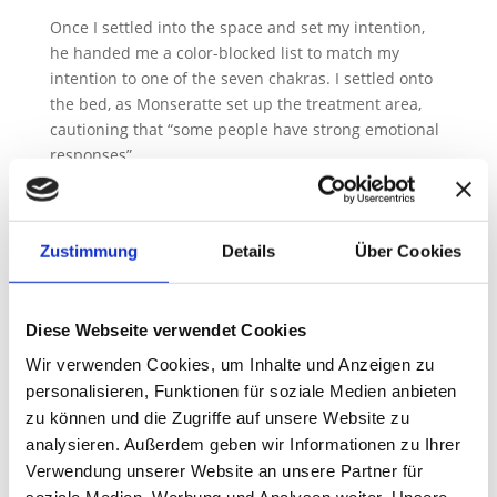
Once I settled into the space and set my intention,
he handed me a color-blocked list to match my
intention to one of the seven chakras. I settled onto
the bed, as Monseratte set up the treatment area,
cautioning that “some people have strong emotional
responses”...
Zustimmung
Details
Über Cookies
Neueste Beiträge
Diese Webseite verwendet Cookies
15 Fitness Fads That Do More Harm Than Good
Wir verwenden Cookies, um Inhalte und Anzeigen zu
Looking back on 2018 + my goals for 2019
personalisieren, Funktionen für soziale Medien anbieten
Tips for sharpness and mommy brain
zu können und die Zugriffe auf unsere Website zu
Healthy tips when life is busy
analysieren. Außerdem geben wir Informationen zu Ihrer
Verwendung unserer Website an unsere Partner für
Neueste Kommentare