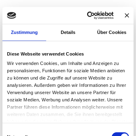
Neueste Beiträge
15 Fitness Fads That Do More Harm Than Good
Looking back on 2018 + my goals for 2019
Zustimmung
Details
Über Cookies
Tips for sharpness and mommy brain
Healthy tips when life is busy
Diese Webseite verwendet Cookies
Neueste Kommentare
Wir verwenden Cookies, um Inhalte und Anzeigen zu
personalisieren, Funktionen für soziale Medien anbieten
Agnus Stemple
zu
Heart Vitamins
zu können und die Zugriffe auf unsere Website zu
analysieren. Außerdem geben wir Informationen zu Ihrer
Archiv
Verwendung unserer Website an unsere Partner für
Januar 2019
soziale Medien, Werbung und Analysen weiter. Unsere
Partner führen diese Informationen möglicherweise mit
Kategorien
weiteren Daten zusammen, die Sie ihnen bereitgestellt
Fitness & Exercise
haben oder die sie im Rahmen Ihrer Nutzung der Dienste
gesammelt haben.
Health News
Einwilligungsauswahl