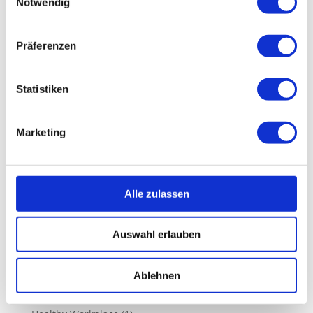
Notwendig
Health Tips
Healthy Workplace
Präferenzen
Meta
Anmelden
Statistiken
Eintrags-Feed
Kommentar-Feed
Marketing
WordPress.org
Alle zulassen
Categories
Auswahl erlauben
Fitness & Exercise
(2)
Health News
(1)
Ablehnen
Health Tips
(2)